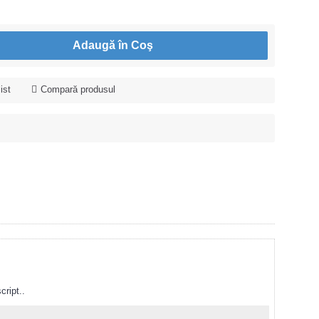
Adaugă în Coş
ist
Compară produsul
cript..