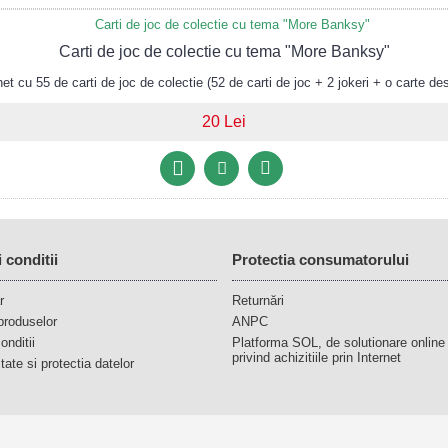
Carti de joc de colectie cu tema "More Banksy"
 cu 55 de carti de joc de colectie (52 de carti de joc + 2 jokeri + o carte des
20 Lei
 conditii
Protectia consumatorului
r
Returnări
produselor
ANPC
onditii
Platforma SOL, de solutionare online a 
privind achizitiile prin Internet
itate si protectia datelor