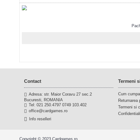
Pachet
Contact
Termeni si
Cum cumpa
Adresa: str. Maior Coravu 27 sec.2
Bucuresti, ROMANIA
Returnarea 
Tel: 021 250.4797 0749 103.402
Termeni si c
office@cardgames.ro
Confidential
Info reselleri
Copyright © 2023 Cardgames.ro