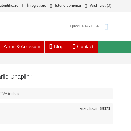
utentificare
Înregistrare
Istoric comenzi
Wish List (
0
)
0 produs(e) - 0 Lei
Zaruri & Accesorii
Blog
Contact
rlie Chaplin"
 TVA inclus.
Vizualizari: 69323