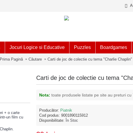
A
s
Jocuri Logice si Educative
Puzzles
Boardgames
Prima Pagină
Căutare
Carti de joc de colectie cu tema "Charlie Chaplin"
Carti de joc de colectie cu tema "Cha
Nota:
toate produsele listate pe site au preturi cu
Producător:
Piatnik
ri + o carte
Cod produs:
9001890115912
ntr-un film cu
Disponibilitate:
În Stoc
 Chaplin.