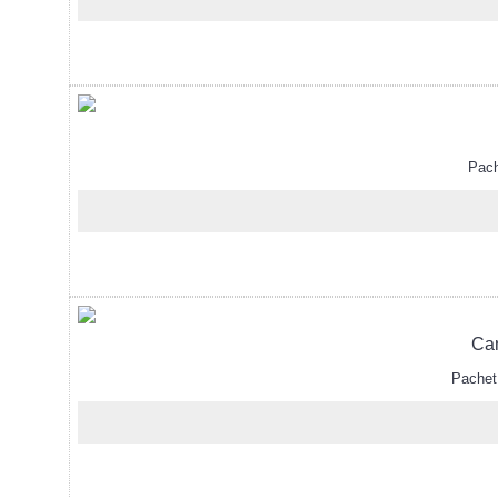
Pachet
Car
Pachet d