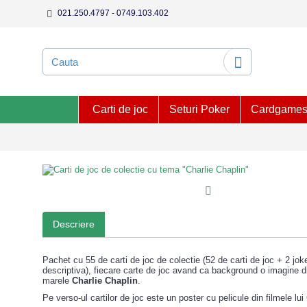
021.250.4797 - 0749.103.402
Carti de joc
Seturi Poker
Cardgame
Descriere
Pachet cu 55 de carti de joc de colectie (52 de carti de joc + 2 joke
descriptiva), fiecare carte de joc avand ca background o imagine di
marele
Charlie Chaplin
.
Pe verso-ul cartilor de joc este un poster cu pelicule din filmele lui