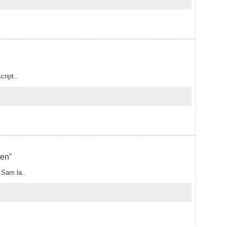
cript..
ven"
 Sam la..