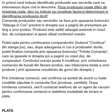
In primul rand trebuie identificate produsele sau serviciile care va
intereseaza dupa cod si denumire.
Poza produsului poate diferi de
imaginea reala, deci nu trebuie sa constituie factorul determinant in
identificarea produsului dorit!
Comanda produselor sau serviciilor se face prin apasarea butonului
"Adauga in Cos" prezent in dreapta sus a paginii de prezentare pe
larg a unui produs. Produsul este astfel adaugat automat in cosul
dvs. de cumparaturi si apare afisat continutul cosului.
Puteti opta pentru continuarea cumparaturilor (butonul "Continua"
din stanga jos), sau, dupa adaugarea in cos a produselor dorite,
puteti finaliza comanda prin apasarea butonului "Trimite Comanda",
care se gaseste in dreapta jos a paginii cu cosul dvs. de
cumparaturi. Continutul cosului poate fi modificat, prin schimbarea
numarului de bucati din fiecare produs, sau inlaturarea totala a unor
produse ( prin apasarea cosuletului de gunoi din dreapta ).
Prin trimiterea comenzii, veti confirma ca sunteti de acord cu toate
conditiile stipulate in comanda Dvs (produse, cantitati). Dupa
trimiterea comenzii, veti fi contactat telefonic de un agent de vanzari
pentru confirmarea comenzii si stabilirea modalitatii de livrare si
plata.
PLATA