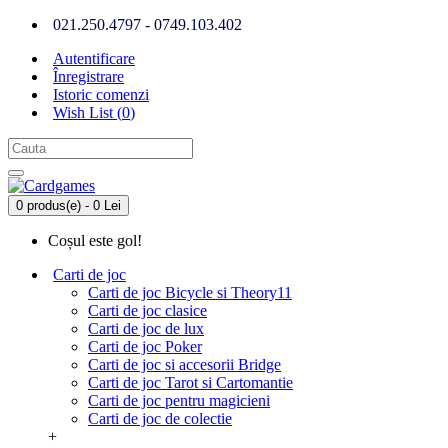
021.250.4797 - 0749.103.402
Autentificare
Înregistrare
Istoric comenzi
Wish List (
0
)
0 produs(e) - 0 Lei
Coșul este gol!
Carti de joc
Carti de joc Bicycle si Theory11
Carti de joc clasice
Carti de joc de lux
Carti de joc Poker
Carti de joc si accesorii Bridge
Carti de joc Tarot si Cartomantie
Carti de joc pentru magicieni
Carti de joc de colectie
+