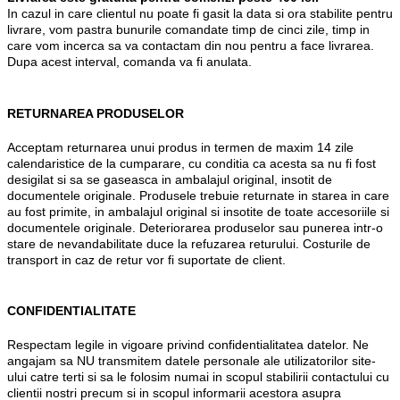
In cazul in care clientul nu poate fi gasit la data si ora stabilite pentru
livrare, vom pastra bunurile comandate timp de cinci zile, timp in
care vom incerca sa va contactam din nou pentru a face livrarea.
Dupa acest interval, comanda va fi anulata.
RETURNAREA PRODUSELOR
Acceptam returnarea unui produs in termen de maxim 14 zile
calendaristice de la cumparare, cu conditia ca acesta sa nu fi fost
desigilat si sa se gaseasca in ambalajul original, insotit de
documentele originale. Produsele trebuie returnate in starea in care
au fost primite, in ambalajul original si insotite de toate accesoriile si
documentele originale. Deteriorarea produselor sau punerea intr-o
stare de nevandabilitate duce la refuzarea returului. Costurile de
transport in caz de retur vor fi suportate de client.
CONFIDENTIALITATE
Respectam legile in vigoare privind confidentialitatea datelor. Ne
angajam sa NU transmitem datele personale ale utilizatorilor site-
ului catre terti si sa le folosim numai in scopul stabilirii contactului cu
clientii nostri precum si in scopul informarii acestora asupra