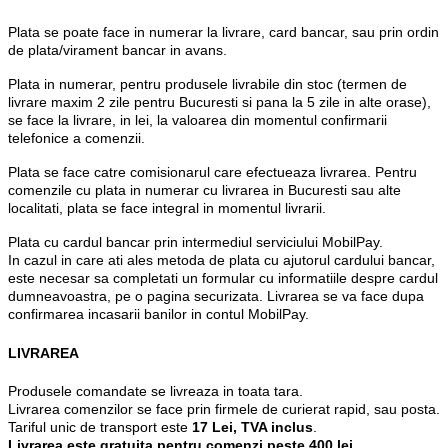
Plata se poate face in numerar la livrare, card bancar, sau prin ordin
de plata/virament bancar in avans.
Plata in numerar, pentru produsele livrabile din stoc (termen de
livrare maxim 2 zile pentru Bucuresti si pana la 5 zile in alte orase),
se face la livrare, in lei, la valoarea din momentul confirmarii
telefonice a comenzii.
Plata se face catre comisionarul care efectueaza livrarea. Pentru
comenzile cu plata in numerar cu livrarea in Bucuresti sau alte
localitati, plata se face integral in momentul livrarii.
Plata cu cardul bancar prin intermediul serviciului MobilPay.
In cazul in care ati ales metoda de plata cu ajutorul cardului bancar,
este necesar sa completati un formular cu informatiile despre cardul
dumneavoastra, pe o pagina securizata. Livrarea se va face dupa
confirmarea incasarii banilor in contul MobilPay.
LIVRAREA
Produsele comandate se livreaza in toata tara.
Livrarea comenzilor se face prin firmele de curierat rapid, sau posta.
Tariful unic de transport este
17 Lei, TVA inclus
.
Livrarea este gratuita pentru comenzi peste 400 lei.