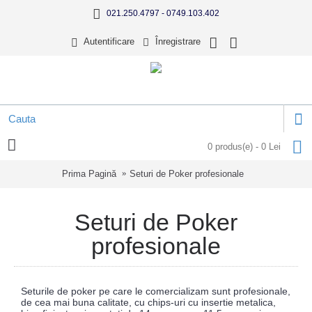
021.250.4797 - 0749.103.402
Autentificare
Înregistrare
0 produs(e) - 0 Lei
Prima Pagină
Seturi de Poker profesionale
Seturi de Poker
profesionale
Seturile de poker pe care le comercializam sunt profesionale,
de cea mai buna calitate, cu chips-uri
cu insertie metalica,