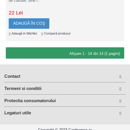
de calitate, bine f..
22 Lei
ADAUGĂ ÎN COŞ
Adaugă in Wishlist
Compară produsul
Afişare 1 - 14 din 14 (1 pagini)
Contact
Termeni si conditii
Protectia consumatorului
Legaturi utile
Copyright © 2023 Cardgames.ro