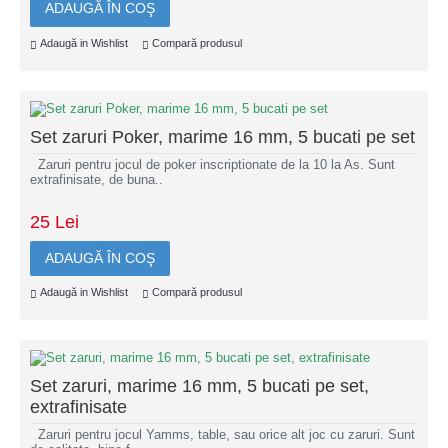
ADAUGĂ ÎN COŞ
Adaugă in Wishlist
Compară produsul
Set zaruri Poker, marime 16 mm, 5 bucati pe set
Zaruri pentru jocul de poker inscriptionate de la 10 la As. Sunt
extrafinisate, de buna..
25 Lei
ADAUGĂ ÎN COŞ
Adaugă in Wishlist
Compară produsul
Set zaruri, marime 16 mm, 5 bucati pe set,
extrafinisate
Zaruri pentru jocul Yamms, table, sau orice alt joc cu zaruri. Sunt