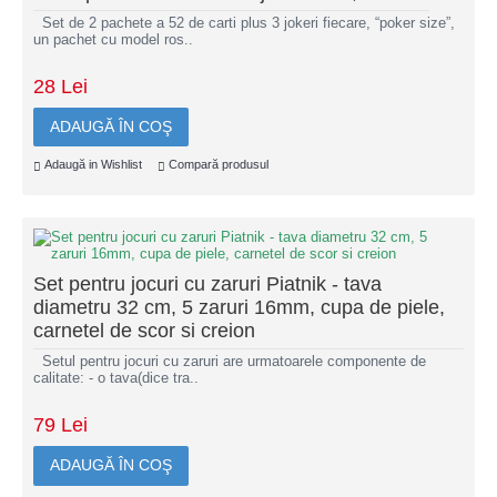
Set de 2 pachete a 52 de carti plus 3 jokeri fiecare, “poker size”,
un pachet cu model ros..
28 Lei
ADAUGĂ ÎN COŞ
Adaugă in Wishlist
Compară produsul
Set pentru jocuri cu zaruri Piatnik - tava
diametru 32 cm, 5 zaruri 16mm, cupa de piele,
carnetel de scor si creion
Setul pentru jocuri cu zaruri are urmatoarele componente de
calitate: - o tava(dice tra..
79 Lei
ADAUGĂ ÎN COŞ