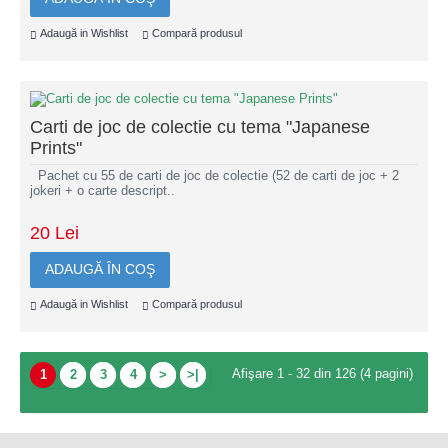
Adaugă in Wishlist
Compară produsul
Carti de joc de colectie cu tema "Japanese
Prints"
Pachet cu 55 de carti de joc de colectie (52 de carti de joc + 2
jokeri + o carte descript..
20 Lei
ADAUGĂ ÎN COŞ
Adaugă in Wishlist
Compară produsul
Afişare 1 - 32 din 126 (4 pagini)
1
2
3
4
>
>|