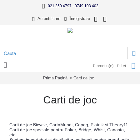
021.250.4797 - 0749.103.402
Autentificare
Înregistrare
0 produs(e) - 0 Lei
Prima Pagină
Carti de joc
Carti de joc
Carti de joc
Bicycle,
CartaMundi, Copag, Piatnik si Theory11.
Carti de joc speciale pentru Poker, Bridge, Whist, Canasta,
etc.
Suntem importatori si distribuitori nationali pentru brand-urile