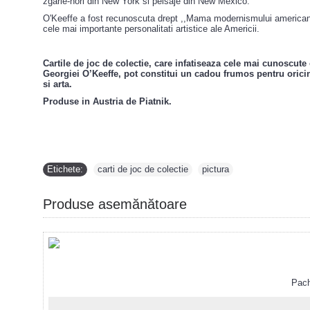
zgarie-nori din New York si peisaje din New Mexico.
O'Keeffe a fost recunoscuta drept ,,Mama modernismului american"
cele mai importante personalitati artistice ale Americii.
Cartile de joc de colectie, care infatiseaza cele mai cunoscute
Georgiei O’Keeffe, pot constitui un cadou frumos pentru orici
si arta.
Produse in Austria de Piatnik.
Etichete:
carti de joc de colectie
,
pictura
Produse asemănătoare
Pachet