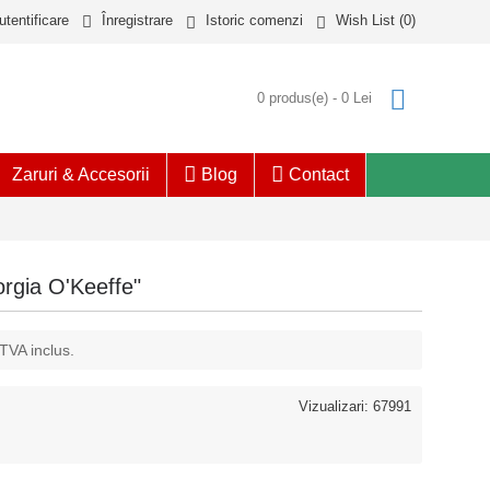
utentificare
Înregistrare
Istoric comenzi
Wish List (
0
)
0 produs(e) - 0 Lei
Zaruri & Accesorii
Blog
Contact
orgia O'Keeffe"
 TVA inclus.
Vizualizari: 67991