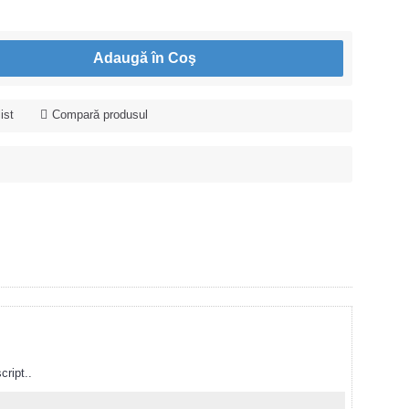
Adaugă în Coş
ist
Compară produsul
cript..