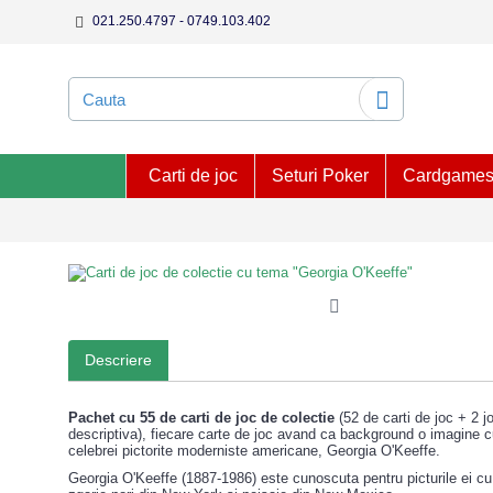
021.250.4797 - 0749.103.402
Carti de joc
Seturi Poker
Cardgame
Descriere
Pachet cu 55 de carti de joc de colectie
(52 de carti de joc + 2 j
descriptiva), fiecare carte de joc avand ca background o imagine cu
celebrei pictorite moderniste americane, Georgia O'Keeffe.
Georgia O'Keeffe (1887-1986) este cunoscuta pentru picturile ei cu f