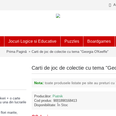
A
s
Jocuri Logice si Educative
Puzzles
Boardgames
Prima Pagină
Carti de joc de colectie cu tema "Georgia O'Keeffe"
Carti de joc de colectie cu tema "Ge
Nota:
toate produsele listate pe site au preturi cu
Producător:
Piatnik
okeri + o carte
Cod produs:
9001890168413
 una din lucrarile
Disponibilitate:
În Stoc
lori marite,