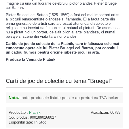
imagine cu una din lucrarile celebrului pictor olandez Pieter Bruegel
cel Batran
.
Pieter Bruegel cel Batran (1525 -1569) a fost cel mai important artist
al picturii renascentiste olandeze și flamande. El a facut parte din
prima generatie de artisti care a crescut atunci cand subiectele
religioase au incetat sa fie subiectul natural al picturii. De asemenea,
nu a pictat nici un portret, celalalt pilon al artei olandeze, ci numai
peisaje si scene din viata taranilor olandezi.
Cartile de joc de colectie de la Piatnik, care infatiseaza cele mai
cunoscute opere ale lui Pieter Bruegel cel Batran, pot constitui
un cadou frumos pentru oricine iubeste jocul si arta.
Produse la Viena de Piatnik
Carti de joc de colectie cu tema "Bruegel"
Nota:
toate produsele listate pe site au preturi cu TVA inclus.
Producător:
Piatnik
Vizualizari: 60799
Cod produs:
9001890168017
Disponibilitate:
În Stoc