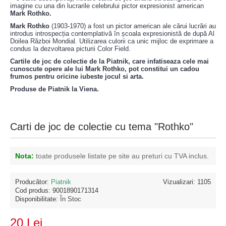
imagine cu una din lucrarile celebrului pictor expresionist american
Mark Rothko.
Mark Rothko
(1903-1970) a fost un pictor american ale cărui lucrări au
introdus introspecția contemplativă în școala expresionistă de după Al
Doilea Război Mondial. Utilizarea culorii ca unic mijloc de exprimare a
condus la dezvoltarea picturii Color Field.
Cartile de joc de colectie de la Piatnik, care infatiseaza cele mai
cunoscute opere ale lui Mark Rothko, pot constitui un cadou
frumos pentru oricine iubeste jocul si arta.
Produse de Piatnik la Viena.
Carti de joc de colectie cu tema "Rothko"
Nota:
toate produsele listate pe site au preturi cu TVA inclus.
Producător:
Piatnik
Vizualizari: 1105
Cod produs:
9001890171314
Disponibilitate:
În Stoc
20 Lei