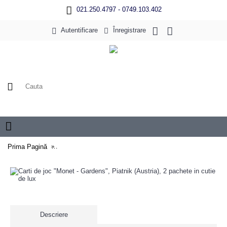
021.250.4797 - 0749.103.402
Autentificare
Înregistrare
0 produs(e) - 0 Lei
Prima Pagină
Carti de joc "Monet - Gardens", Piatnik (Austria), 2 pachet
Descriere