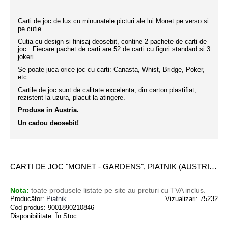
Carti de joc de lux cu minunatele picturi ale lui Monet pe verso si
pe cutie.
Cutia cu design si finisaj deosebit, contine 2 pachete de carti de
joc. Fiecare pachet de carti are 52 de carti cu figuri standard si 3
jokeri.
Se poate juca orice joc cu carti: Canasta, Whist, Bridge, Poker,
etc.
Cartile de joc sunt de calitate excelenta, din carton plastifiat,
rezistent la uzura, placut la atingere.
Produse in Austria.
Un cadou deosebit!
CARTI DE JOC "MONET - GARDENS", PIATNIK (AUSTRIA), 2 PACHETE IN CUTIE DE LUX
Nota:
toate produsele listate pe site au preturi cu TVA inclus.
Producător:
Piatnik
Vizualizari: 75232
Cod produs:
9001890210846
Disponibilitate:
În Stoc