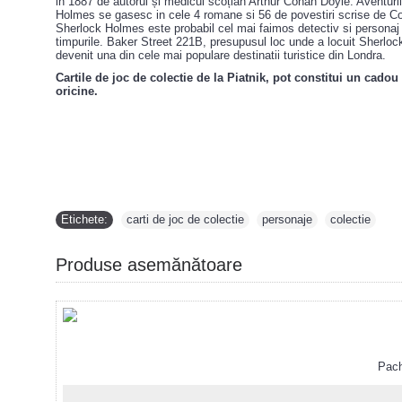
in 1887 de autorul și medicul scoțian Arthur Conan Doyle. Aventuril
Holmes se gasesc in cele 4 romane si 56 de povestiri scrise de C
Sherlock Holmes este probabil cel mai faimos detectiv si personaj l
timpurile. Baker Street 221B, presupusul loc unde a locuit Sherlo
devenit una din cele mai populare destinatii turistice din Londra.
Cartile de joc de colectie de la Piatnik, pot constitui un cado
oricine.
Etichete:
carti de joc de colectie
,
personaje
,
colectie
Produse asemănătoare
Pachet