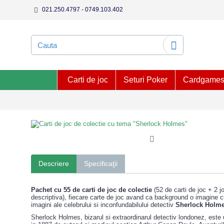
021.250.4797 - 0749.103.402
Carti de joc
Seturi Poker
Cardgame
Descriere
Specificaţii
Pachet cu 55 de carti de joc de colectie
(52 de carti de joc + 2 j
descriptiva), fiecare carte de joc avand ca background o imagine c
imagini ale celebrului si inconfundabilului detectiv
Sherlock Holme
Sherlock Holmes, bizarul si extraordinarul detectiv londonez, este