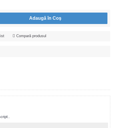
Adaugă în Coş
ist
Compară produsul
cript..