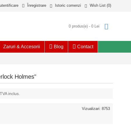
utentificare
Înregistrare
Istoric comenzi
Wish List (
0
)
0 produs(e) - 0 Lei
Zaruri & Accesorii
Blog
Contact
erlock Holmes"
 TVA inclus.
Vizualizari: 8753