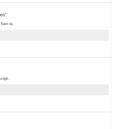
ven"
 Sam la..
cript..