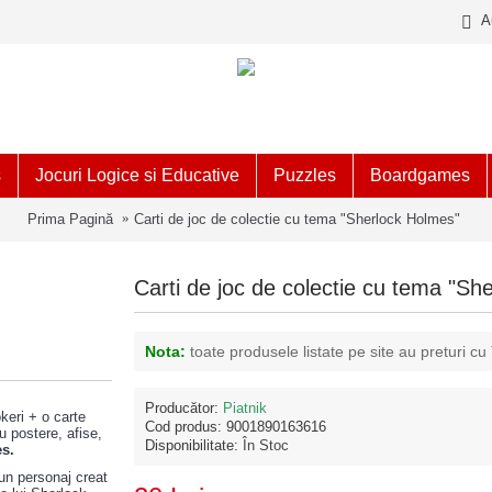
A
s
Jocuri Logice si Educative
Puzzles
Boardgames
Prima Pagină
Carti de joc de colectie cu tema "Sherlock Holmes"
Carti de joc de colectie cu tema "Sh
Nota:
toate produsele listate pe site au preturi cu
Producător:
Piatnik
okeri + o carte
Cod produs:
9001890163616
u postere, afise,
Disponibilitate:
În Stoc
s.
 un personaj creat