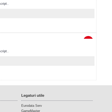
cript..
NOU
cript..
Legaturi utile
Eurodata Serv
GameMaster