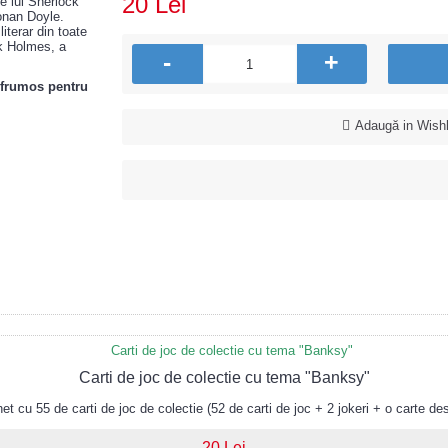
20 Lei
e lui Sherlock
onan Doyle.
iterar din toate
ck Holmes, a
-
+
u frumos pentru
Adaugă in Wishl
Carti de joc de colectie cu tema "Banksy"
 cu 55 de carti de joc de colectie (52 de carti de joc + 2 jokeri + o carte des
20 Lei