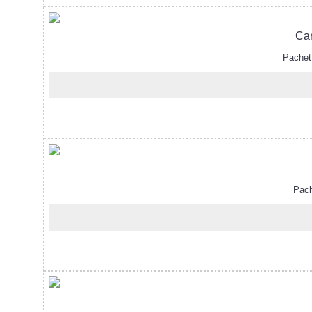
Car
Pachet d
Pachet