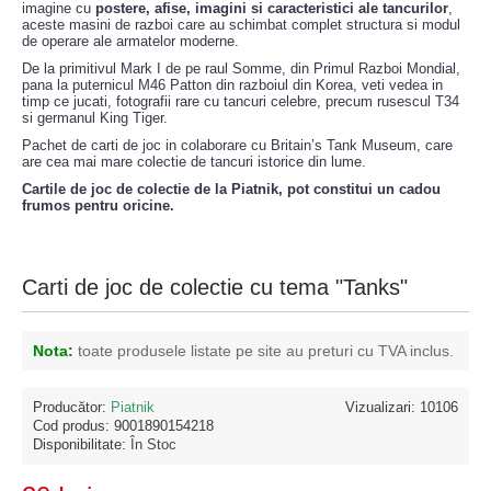
imagine cu
postere, afise, imagini si caracteristici ale tancurilor
,
aceste masini de razboi care au schimbat complet structura si modul
de operare ale armatelor moderne.
De la primitivul Mark I de pe raul Somme, din Primul Razboi Mondial,
pana la puternicul M46 Patton din razboiul din Korea, veti vedea in
timp ce jucati, fotografii rare cu tancuri celebre, precum rusescul T34
si germanul King Tiger.
Pachet de carti de joc in colaborare cu Britain’s Tank Museum, care
are cea mai mare colectie de tancuri istorice din lume.
Cartile de joc de colectie de la Piatnik, pot constitui un cadou
frumos pentru oricine.
Carti de joc de colectie cu tema "Tanks"
Nota:
toate produsele listate pe site au preturi cu TVA inclus.
Producător:
Piatnik
Vizualizari: 10106
Cod produs:
9001890154218
Disponibilitate:
În Stoc