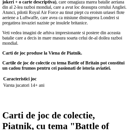
jokeri + o carte descriptiva)
, care omagiaza marea batalie aeriana
din al 2-lea razboi mondial, care a avut loc deasupra cerului Angliei.
Atunci, pilotii Royal Air Force au tinut piept cu eroism uriasei flote
aeriene a Luftwaffe, care avea ca misiune distrugerea Londrei si
pregatirea invaziei naziste pe insulele britanice.
Veti vedea imagini de arhiva impresionante si postere din aceasta
batalie care a decis in mare masura soarta celui de-al doilea razboi
mondial.
Carti de joc produse la Viena de Piatnik.
Cartile de joc de colectie cu tema Battle of Britain pot constitui
un cadou frumos pentru cei pasionati de istoria aviatiei.
Caracteristici joc
Varsta jucatori
14+ ani
Carti de joc de colectie,
Piatnik, cu tema "Battle of