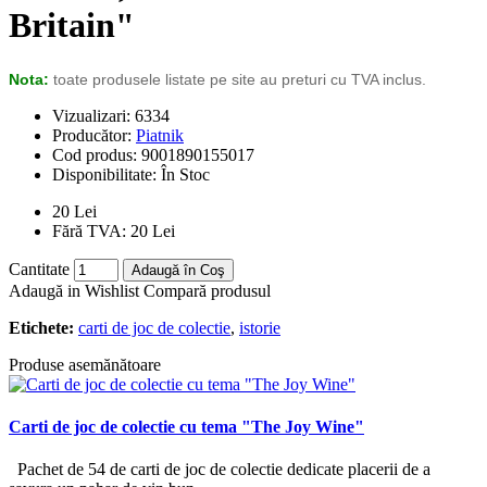
Britain"
Nota:
toate produsele listate pe site au preturi cu TVA inclus.
Vizualizari: 6334
Producător:
Piatnik
Cod produs:
9001890155017
Disponibilitate:
În Stoc
20 Lei
Fără TVA: 20 Lei
Cantitate
Adaugă în Coş
Adaugă in Wishlist
Compară produsul
Etichete:
carti de joc de colectie
,
istorie
Produse asemănătoare
Carti de joc de colectie cu tema "The Joy Wine"
Pachet de 54 de carti de joc de colectie dedicate placerii de a