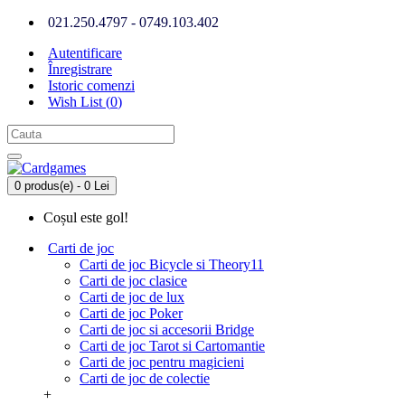
021.250.4797 - 0749.103.402
Autentificare
Înregistrare
Istoric comenzi
Wish List (
0
)
0 produs(e) - 0 Lei
Coșul este gol!
Carti de joc
Carti de joc Bicycle si Theory11
Carti de joc clasice
Carti de joc de lux
Carti de joc Poker
Carti de joc si accesorii Bridge
Carti de joc Tarot si Cartomantie
Carti de joc pentru magicieni
Carti de joc de colectie
+